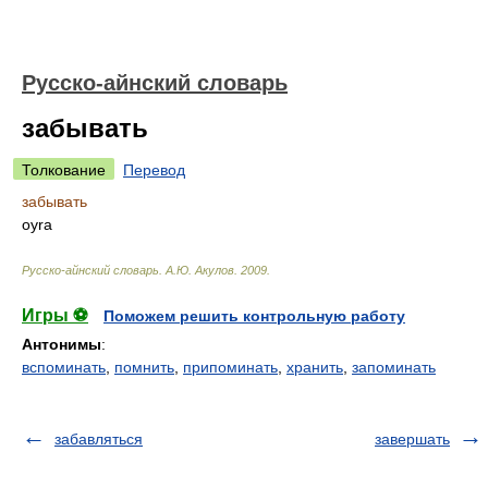
Русско-айнский словарь
забывать
Толкование
Перевод
забывать
oyra
Русско-айнский словарь
.
А.Ю. Акулов
.
2009
.
Игры ⚽
Поможем решить контрольную работу
Антонимы
:
вспоминать
,
помнить
,
припоминать
,
хранить
,
запоминать
забавляться
завершать