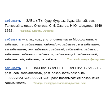
забывать
— ЗАБШЫТЬ, буду, будешь; будь; Шытый; сов.
Толковый словарь Ожегова. С.И. Ожегов, Н.Ю. Шведова. 1949
1992 …
Толковый словарь Ожегова
забывать
— глаг., нсв., употр. очень часто Морфология: я
забываю, ты забываешь, он/она/оно забывает, мы забываем,
вы забываете, они забывают, забывай, забывайте, забывал,
забывала, забывало, забывали, забывающий, забываемый,
забывавший, забывая; св. забыть… …
Толковый словарь Дмитриева
забывать
— I. ЗАБЫВАТЬ/ЗАБЫТЬ ЗАБЫВАТЬ/ЗАБЫТЬ,
разг., сов. запамятовать, разг. позабывать/позабыть
ЗАБЫВАТЬСЯ/ЗАБЫТЬСЯ, разг. позабываться/позабыться II.
забывчивость …
Словарь-тезаурус синонимов русской речи